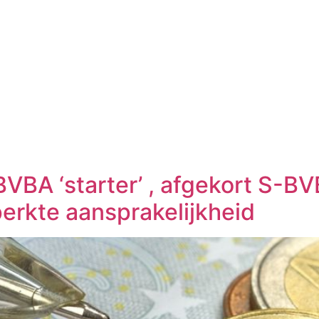
VBA ‘starter’ , afgekort S-BV
rkte aansprakelijkheid