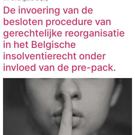
De invoering van de
besloten procedure van
gerechtelijke reorganisatie
in het Belgische
insolventierecht onder
invloed van de pre-pack.