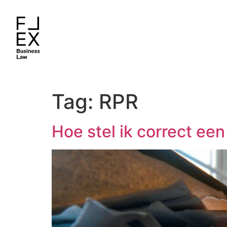
Tag:
RPR
Hoe stel ik correct een