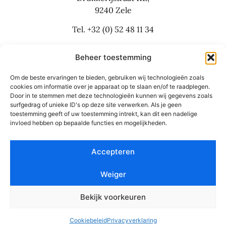
9240 Zele
Tel.
+32 (0) 52 48 11 34
info@flexbusinesslaw.be
Beheer toestemming
Om de beste ervaringen te bieden, gebruiken wij technologieën zoals
Bijkantoor:
cookies om informatie over je apparaat op te slaan en/of te raadplegen.
Door in te stemmen met deze technologieën kunnen wij gegevens zoals
Grote Baan 30
surfgedrag of unieke ID's op deze site verwerken. Als je geen
9310 Aalst
toestemming geeft of uw toestemming intrekt, kan dit een nadelige
invloed hebben op bepaalde functies en mogelijkheden.
Tel.
+32 (0) 53 42 55 66
Accepteren
NL
Weiger
© Flex Business Law 2026
Bekijk voorkeuren
Algemene voorwaarden en privacy
Website: Studio Boiler
Cookiebeleid
Privacyverklaring