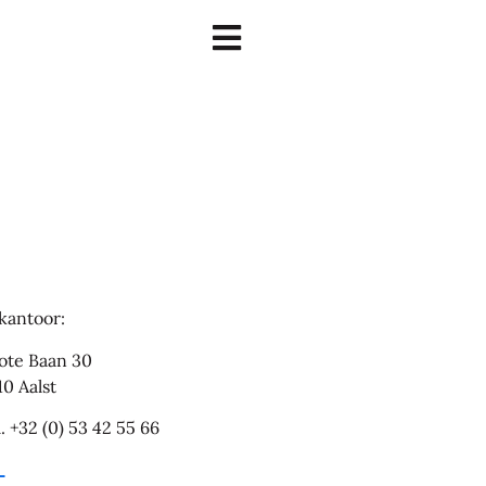
jkantoor:
ote Baan 30
10 Aalst
l.
+32 (0) 53 42 55 66
L