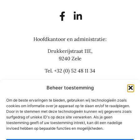
Hoofdkantoor en administratie:
Drukkerijstraat 11E,
9240 Zele
Tel.
+32 (0) 52 48 11 34
info@flexbusinesslaw.be
Beheer toestemming
Om de beste ervaringen te bieden, gebruiken wij technologieën zoals
Bijkantoor:
cookies om informatie over je apparaat op te slaan en/of te raadplegen.
Door in te stemmen met deze technologieën kunnen wij gegevens zoals
Grote Baan 30
surfgedrag of unieke ID's op deze site verwerken. Als je geen
9310 Aalst
toestemming geeft of uw toestemming intrekt, kan dit een nadelige
invloed hebben op bepaalde functies en mogelijkheden.
Tel.
+32 (0) 53 42 55 66