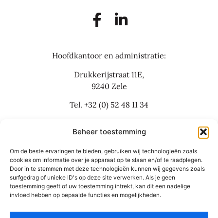
Hoofdkantoor en administratie:
Drukkerijstraat 11E,
9240 Zele
Tel.
+32 (0) 52 48 11 34
info@flexbusinesslaw.be
Beheer toestemming
Om de beste ervaringen te bieden, gebruiken wij technologieën zoals
Bijkantoor:
cookies om informatie over je apparaat op te slaan en/of te raadplegen.
Door in te stemmen met deze technologieën kunnen wij gegevens zoals
Grote Baan 30
surfgedrag of unieke ID's op deze site verwerken. Als je geen
9310 Aalst
toestemming geeft of uw toestemming intrekt, kan dit een nadelige
invloed hebben op bepaalde functies en mogelijkheden.
Tel.
+32 (0) 53 42 55 66