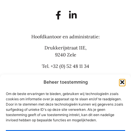
Hoofdkantoor en administratie:
Drukkerijstraat 11E,
9240 Zele
Tel.
+32 (0) 52 48 11 34
info@flexbusinesslaw.be
Beheer toestemming
Om de beste ervaringen te bieden, gebruiken wij technologieën zoals
Bijkantoor:
cookies om informatie over je apparaat op te slaan en/of te raadplegen.
Door in te stemmen met deze technologieën kunnen wij gegevens zoals
Grote Baan 30
surfgedrag of unieke ID's op deze site verwerken. Als je geen
9310 Aalst
toestemming geeft of uw toestemming intrekt, kan dit een nadelige
invloed hebben op bepaalde functies en mogelijkheden.
Tel.
+32 (0) 53 42 55 66