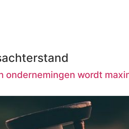
sachterstand
sen ondernemingen wordt max