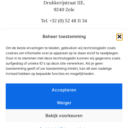
Drukkerijstraat 11E,
9240 Zele
Tel.
+32 (0) 52 48 11 34
info@flexbusinesslaw.be
Beheer toestemming
Om de beste ervaringen te bieden, gebruiken wij technologieën zoals
Bijkantoor:
cookies om informatie over je apparaat op te slaan en/of te raadplegen.
Door in te stemmen met deze technologieën kunnen wij gegevens zoals
Grote Baan 30
surfgedrag of unieke ID's op deze site verwerken. Als je geen
9310 Aalst
toestemming geeft of uw toestemming intrekt, kan dit een nadelige
invloed hebben op bepaalde functies en mogelijkheden.
Tel.
+32 (0) 53 42 55 66
Accepteren
NL
Weiger
© Flex Business Law 2026
Bekijk voorkeuren
Algemene voorwaarden en privacy
Website: Studio Boiler