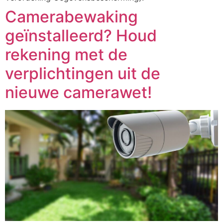
Camerabewaking
geïnstalleerd? Houd
rekening met de
verplichtingen uit de
nieuwe camerawet!