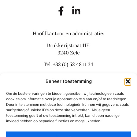
Hoofdkantoor en administratie:
Drukkerijstraat 11E,
9240 Zele
Tel.
+32 (0) 52 48 11 34
info@flexbusinesslaw.be
Beheer toestemming
Om de beste ervaringen te bieden, gebruiken wij technologieën zoals
Bijkantoor:
cookies om informatie over je apparaat op te slaan en/of te raadplegen.
Door in te stemmen met deze technologieën kunnen wij gegevens zoals
Grote Baan 30
surfgedrag of unieke ID's op deze site verwerken. Als je geen
9310 Aalst
toestemming geeft of uw toestemming intrekt, kan dit een nadelige
invloed hebben op bepaalde functies en mogelijkheden.
Tel.
+32 (0) 53 42 55 66